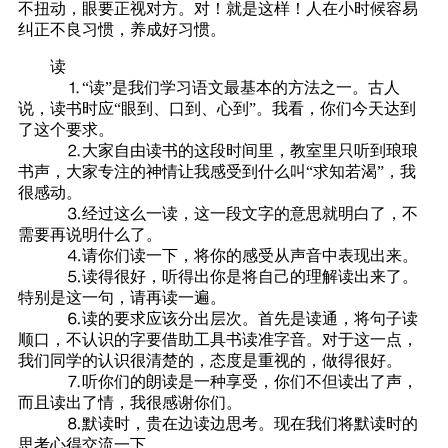
不扭动，眼要正视对方。对！就是这样！人在小时候容易
纠正不良习惯，养成好习惯。
读
⒈“读”是我们学习语文最基本的方法之一。古人
说，读书时应“眼到、口到、心到”。我看，你们今天达到
了这个要求。
⒉大家自由读书的这段时间里，教室里只听到琅琅
书声，大家专注的神情让我感受到什么叫“求知若渴”，我
很感动。
⒊经过这么一读，这一段文字的意思就明白了，不
需要再说明什么了。
⒋请你们读一下，将你的感受从声音中表现出来。
⒌读得很好，听得出你是将自己的理解读出来了。
特别是这一句，请再读一遍。
⒍读的要求应该分出层次。首先是读通，将句子读
顺口，不认识的字要借助工具书读准字音。对于这一点，
我们同学的认识很清楚的，态度是重视的，做得很好。
⒎听你们的朗读是一种享受，你们不但读出了声，
而且读出了情，我很感谢你们。
⒏默读时，贵在边读边思考。现在我们将默读时的
思考心得交流一下。