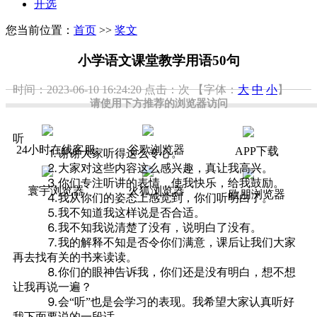
开选
您当前位置：
首页
>>
奖文
小学语文课堂教学用语50句
时间：2023-06-10 16:24:20
点击：
次
【字体：
大
中
小
】
请使用下方推荐的浏览器访问
听
24小时在线客服
谷歌浏览器
APP下载
⒈谢谢大家听得这么专心。
⒉大家对这些内容这么感兴趣，真让我高兴。
⒊你们专注听讲的表情，使我快乐，给我鼓励。
寰宇浏览器
火狐浏览器
欧朋浏览器
⒋我从你们的姿态上感觉到，你们听明白了。
⒌我不知道我这样说是否合适。
⒍我不知我说清楚了没有，说明白了没有。
⒎我的解释不知是否令你们满意，课后让我们大家
再去找有关的书来读读。
⒏你们的眼神告诉我，你们还是没有明白，想不想
让我再说一遍？
⒐会“听”也是会学习的表现。我希望大家认真听好
我下面要说的一段话。