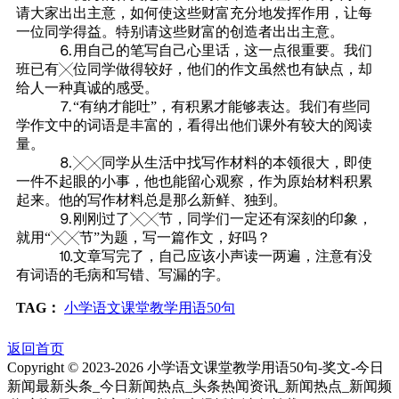
请大家出出主意，如何使这些财富充分地发挥作用，让每
一位同学得益。特别请这些财富的创造者出出主意。
⒍用自己的笔写自己心里话，这一点很重要。我们
班已有╳位同学做得较好，他们的作文虽然也有缺点，却
给人一种真诚的感受。
⒎“有纳才能吐”，有积累才能够表达。我们有些同
学作文中的词语是丰富的，看得出他们课外有较大的阅读
量。
⒏╳╳同学从生活中找写作材料的本领很大，即使
一件不起眼的小事，他也能留心观察，作为原始材料积累
起来。他的写作材料总是那么新鲜、独到。
⒐刚刚过了╳╳节，同学们一定还有深刻的印象，
就用“╳╳节”为题，写一篇作文，好吗？
⒑文章写完了，自己应该小声读一两遍，注意有没
有词语的毛病和写错、写漏的字。
TAG：
小学语文课堂教学用语50句
返回首页
Copyright © 2023-
2026 小学语文课堂教学用语50句-奖文-今日
新闻最新头条_今日新闻热点_头条热闻资讯_新闻热点_新闻频