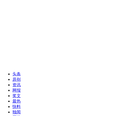
头条
原创
资讯
网报
奖文
最热
快料
独闻