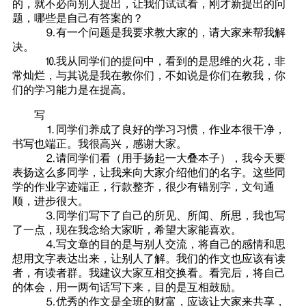
的，就不必向别人提出，让我们试试看，刚才新提出的问
题，哪些是自己有答案的？
⒐有一个问题是我要求教大家的，请大家来帮我解
决。
⒑我从同学们的提问中，看到的是思维的火花，非
常灿烂，与其说是我在教你们，不如说是你们在教我，你
们的学习能力是在提高。
写
⒈同学们养成了良好的学习习惯，作业本很干净，
书写也端正。我很高兴，感谢大家。
⒉请同学们看（用手扬起一大叠本子），我今天要
表扬这么多同学，让我来向大家介绍他们的名字。这些同
学的作业字迹端正，行款整齐，很少有错别字，文句通
顺，进步很大。
⒊同学们写下了自己的所见、所闻、所思，我也写
了一点，现在我念给大家听，希望大家能喜欢。
⒋写文章的目的是与别人交流，将自己的感情和思
想用文字表达出来，让别人了解。我们的作文也应该有读
者，有读者群。我建议大家互相交换看。看完后，将自己
的体会，用一两句话写下来，目的是互相鼓励。
⒌优秀的作文是全班的财富，应该让大家来共享，