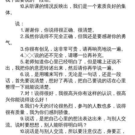
⒑从听课的情况反映出，我们是一个素质良好的集
体。
说：
⒈谢谢你，你说得很正确、很清楚。
⒉虽然你说得不完全正确，但我还是要感谢你的勇
气。
⒊你很有创见，这非常可贵，请再响亮地说一遍。
⒋╳╳说的还不完全，请哪一位再补充。
⒌老师知道你心里已经明白了，但是嘴上还说不
出，我把你的意思转述出来，然后请你再学说一遍。
⒍说，是用嘴来写作，无论是一句话，还是一段
话，首先要说清楚，想好了再说，把自己要说的话在心里
整理一下就能说清楚。
⒎对！说得很好，我很高兴你有这样的认识，很高
兴你能说得这么好！
⒏我们今天的讨论很热烈，参与的人数也多，说得
很有质量，我为你们感到骄傲。
⒐说话，是把自己心里的想法表达出来，与别人交
流。说时要想想，别人能听得明白吗？
⒑说话是与别人交流，所以要注意仪态，身要正，