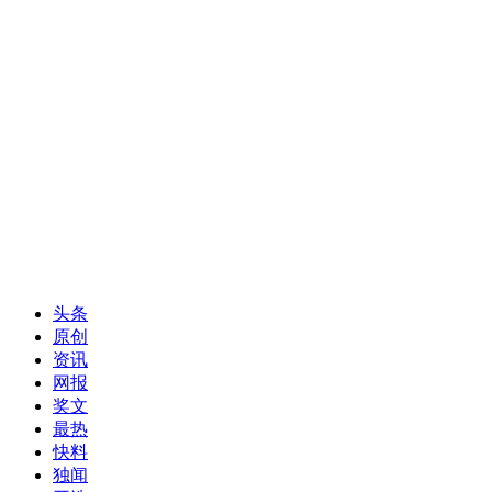
头条
原创
资讯
网报
奖文
最热
快料
独闻